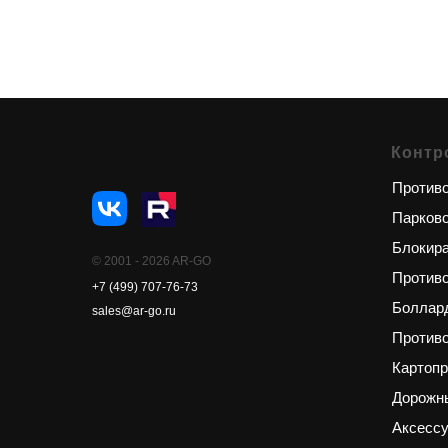
Контр
Противо
Парков
Блокир
© 2001 - 2026 AR-GO
Против
+7 (499) 707-76-73
Боллар
sales@ar-go.ru
Противо
Картоп
Дорожн
Аксесс