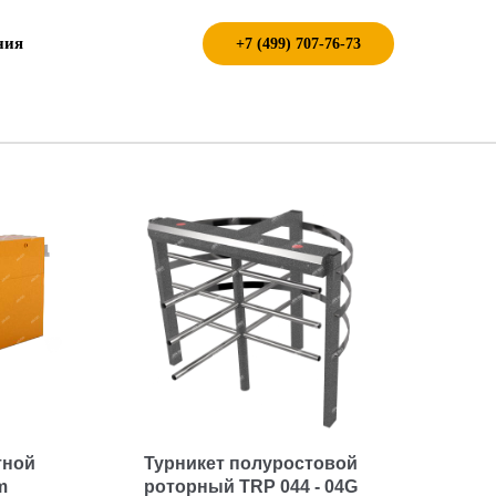
ния
+7 (499) 707-76-73
тной
Турникет полуростовой
m
роторный TRP 044 - 04G