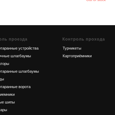
оль проезда
Контроль прохода
таранные устройства
Турникеты
очные шлагбаумы
Картоприёмники
аторы
отаранные шлагбаумы
ды
таранные ворота
риемники
ые шипы
уары