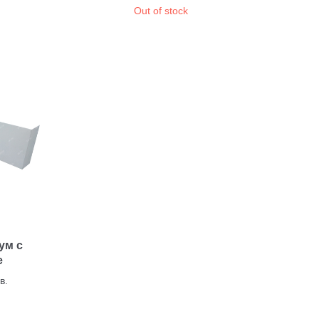
Out of stock
ум с
e
в.