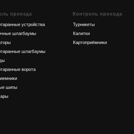
оль проезда
Контроль прохода
таранные устройства
Турникеты
очные шлагбаумы
Калитки
аторы
Картоприёмники
отаранные шлагбаумы
ды
таранные ворота
риемники
ые шипы
уары