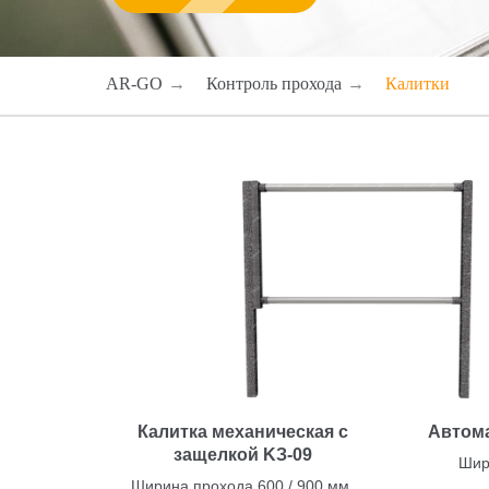
AR-GO
→
Контроль прохода
→
Калитки
Калитка механическая с
Автома
защелкой KЗ-09
Шир
Ширина прохода 600 / 900 мм.