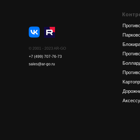
Контр
Противо
Парков
Блокир
© 2001 - 2023 AR-GO
Против
+7 (499) 707-76-73
Боллар
sales@ar-go.ru
Противо
Картоп
Дорожн
Аксесс