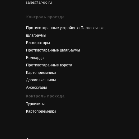
sales@ar-go.ru
Контроль проезда
Противотаранные устройства
Парковочные
шлагбаумы
Блокираторы
Противотаранные шлагбаумы
Болларды
Противотаранные ворота
Картоприемники
Дорожные шипы
Аксессуары
Контроль прохода
Турникеты
Картоприёмники