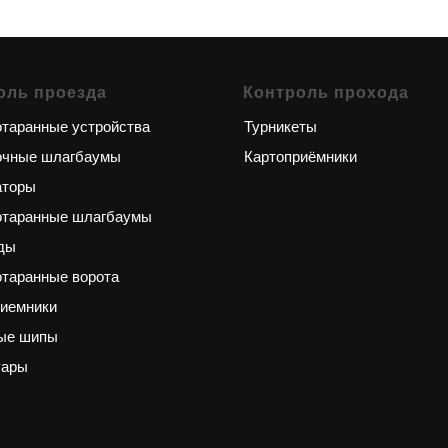
оль проезда
Контроль прохода
таранные устройства
Турникеты
очные шлагбаумы
Картоприёмники
аторы
отаранные шлагбаумы
ды
таранные ворота
риемники
ые шипы
уары