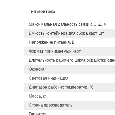
Тип монтажа
Считыватель под заказ.
Максимальная дальность связи с СКД, м
Блок питания.
Емкость контейнера для сбора карт, шт
Анкера.
*Под заказ возможна окраска картоприёмника в
Напряжение питания, В
RAL. Срок изготовления и стоимость оговарив
Формат принимаемых карт
Длительность рабочего цикла обработки одно
Окраска*
Световая индикация
Диапазон рабочих температур, °С
Масса, кг
Страна производитель
Гарантия