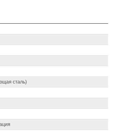
ющая сталь)
ация