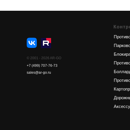
Контр
Противо
Парков
Блокир
© 2001 - 2026 AR-GO
Против
+7 (499) 707-76-73
Боллар
sales@ar-go.ru
Противо
Картоп
Дорожн
Аксесс