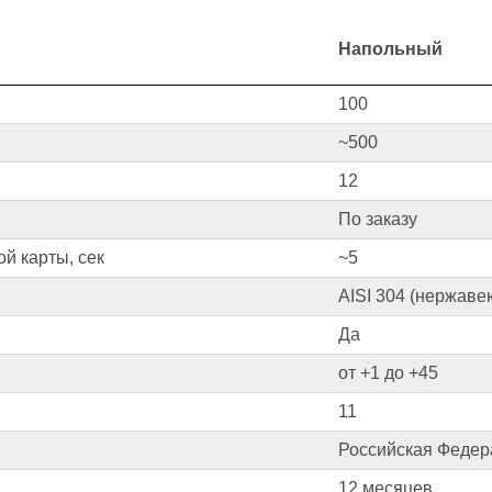
Напольный
100
~500
 другие цвета по каталогу
12
аются дополнительно.
По заказу
й карты, сек
~5
AISI 304 (нержаве
Да
от +1 до +45
11
Российская Федер
12 месяцев