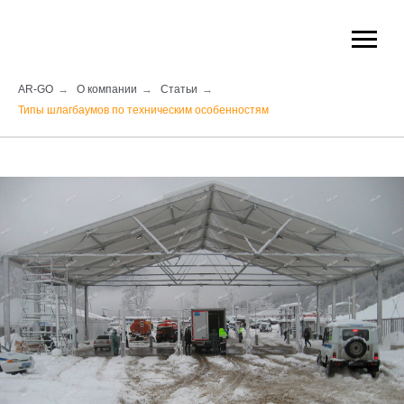
AR-GO
→
О компании
→
Статьи
→
Типы шлагбаумов по техническим особенностям